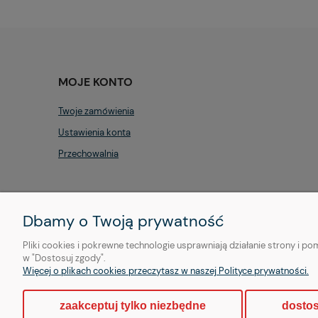
MOJE KONTO
Twoje zamówienia
Ustawienia konta
Przechowalnia
Dbamy o Twoją prywatność
Pliki cookies i pokrewne technologie usprawniają działanie strony i 
w "Dostosuj zgody".
Więcej o plikach cookies przeczytasz w naszej Polityce prywatności.
Copyright © | OTHER Piercing sp. z o. o.
zaakceptuj tylko niezbędne
dostos