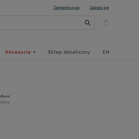
Zarejestruj się
Zaloguj się
Akcesoria
Sklep detaliczny
EN
łka w:
odziny