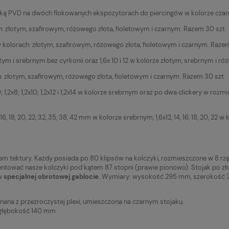
ką PVD na dwóch flokowanych ekspozytorach do piercingów w kolorze czarn
ach: złotym, szafirowym, różowego złota, fioletowym i czarnym. Razem 30 szt
 w kolorach: złotym, szafirowym, różowego złota, fioletowym i czarnym. Raze
tym i srebrnym bez cyrkonii oraz 1,6x 10 i 12 w kolorze złotym, srebrnym i róż
h: złotym, szafirowym, różowego złota, fioletowym i czarnym. Razem 30 szt
1,2x8; 1,2x10; 1,2x12 i 1,2x14 w kolorze srebrnym oraz po dwa clickery w rozmiara
, 16, 18, 20, 22, 32, 35, 38, 42 mm w kolorze srebrnym, 1,6x12, 14, 16, 18, 20, 22
m tektury. Każdy posiada po 80 klipsów na kolczyki, rozmieszczone w 8 rzęd
zentować nasze kolczyki pod kątem 87 stopni (prawie pionowo). Stojak po z
 w
specjalnej obrotowej gablocie
. Wymiary: wysokość 295 mm, szerokość 
ana z przezroczystej plexi, umieszczona na czarnym stojaku.
głębokość 140 mm.