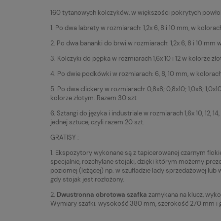
160 tytanowych kolczyków, w większości pokrytych powło
1. Po dwa labrety w rozmiarach: 1,2x 6, 8 i 10 mm, w kolor
2. Po dwa bananki do brwi w rozmiarach: 1,2x 6, 8 i 10 mm
3. Kolczyki do pępka w rozmiarach 1,6x 10 i 12 w kolorze zło
4. Po dwie podkówki w rozmiarach: 6, 8, 10 mm, w kolorac
5. Po dwa clickery w rozmiarach: 0,8x8; 0,8x10; 1,0x8; 1,0x10; 
kolorze złotym. Razem 30 szt
6. Sztangi do języka i industriale w rozmiarach 1,6x 10, 12, 14
jednej sztuce, czyli razem 20 szt.
GRATISY :
1. Ekspozytory wykonane są z tapicerowanej czarnym flokie
specjalnie, rozchylane stojaki, dzięki którym możemy pre
poziomej (leżącej) np. w szufladzie lady sprzedażowej lub
gdy stojak jest rozłożony.
2.
Dwustronna obrotowa szafka
zamykana na klucz, wykon
Wymiary szafki: wysokość 380 mm, szerokość 270 mm i 