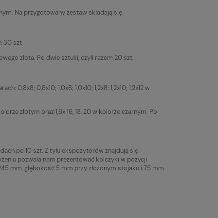
ym. Na przygotowany zestaw składają się:
m 30 szt
owego złota. Po dwie sztuki, czyli razem 20 szt.
ch: 0,8x8; 0,8x10; 1,0x8; 1,0x10; 1,2x8; 1,2x10; 1,2x12 w
 w kolorze złotym oraz 1,6x 16, 18, 20 w kolorze czarnym. Po
ach po 10 szt. Z tyłu ekspozytorów znajdują się
łożeniu pozwala nam prezentować kolczyki w pozycji
245 mm, głębokość 5 mm przy złożonym stojaku i 75 mm