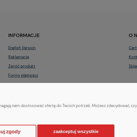
INFORMACJE
O 
English Version
Cert
Reklamacje
Kont
Zwróć produkt
Skle
Formy płatności
Regulamin
Polityka prywatności
pomagają nam dostosować ofertę do Twoich potrzeb. Możesz zdecydować, czy z
zaakceptuj wszystkie
uj zgody