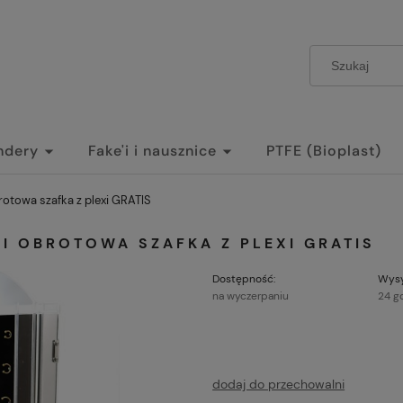
ndery
Fake'i i nausznice
PTFE (Bioplast)
rotowa szafka z plexi GRATIS
 I OBROTOWA SZAFKA Z PLEXI GRATIS
Dostępność:
Wysy
na wyczerpaniu
24 g
dodaj do przechowalni