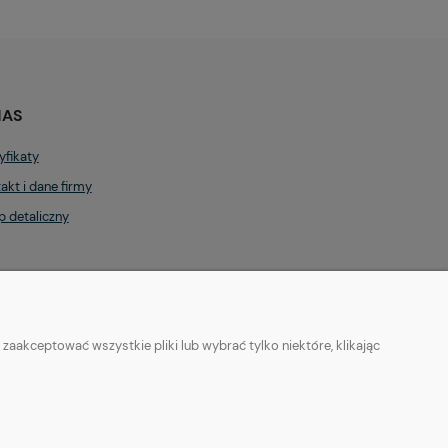
NAS
yfikaty
akt i dane firmy
p detaliczny
aakceptować wszystkie pliki lub wybrać tylko niektóre, klikając