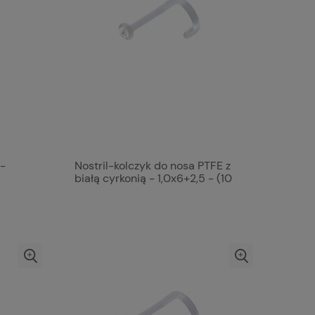
 -
Nostril-kolczyk do nosa PTFE z
białą cyrkonią - 1,0x6+2,5 - (10
szt.)