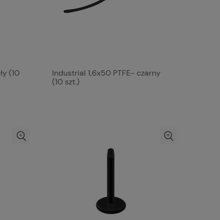
ły (10
Industrial 1,6x50 PTFE- czarny
(10 szt.)