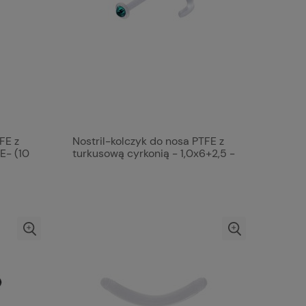
FE z
Nostril-kolczyk do nosa PTFE z
E- (10
turkusową cyrkonią - 1,0x6+2,5 -
(10 szt.)