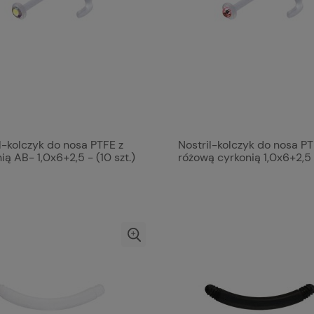
l-kolczyk do nosa PTFE z
Nostril-kolczyk do nosa PT
ią AB- 1,0x6+2,5 - (10 szt.)
różową cyrkonią 1,0x6+2,5 
szt.)