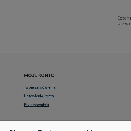
Sztang
przezr
MOJE KONTO
Twoje zamówienia
Ustawienia konta
Przechowalnia