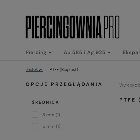
Piercing
Au 585 i Ag 925
Ekspa
Jesteś w:
»
PTFE (Bioplast)
OPCJE PRZEGLĄDANIA
Wyroby z bi
PTFE 
ŚREDNICA
3 mm
(1)
5 mm
(1)