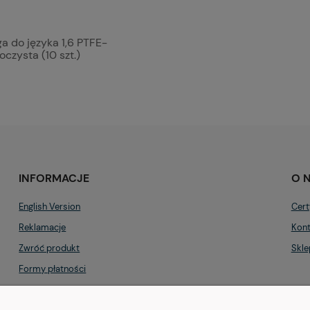
a do języka 1,6 PTFE-
oczysta (10 szt.)
INFORMACJE
O 
English Version
Cert
Reklamacje
Kont
Zwróć produkt
Skle
Formy płatności
Regulamin