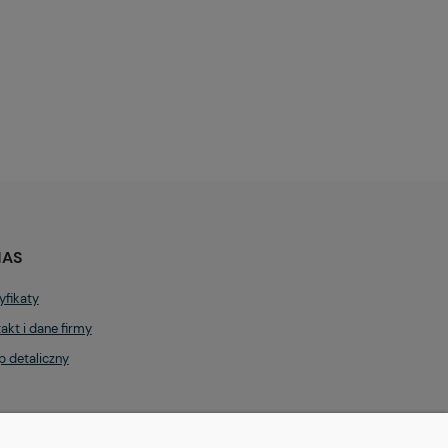
NAS
yfikaty
akt i dane firmy
p detaliczny