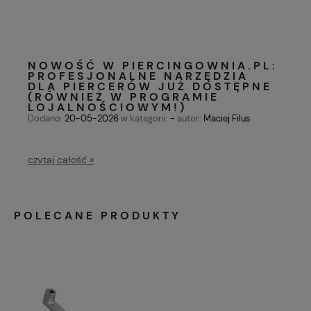
NOWOŚĆ W PIERCINGOWNIA.PL:
PROFESJONALNE NARZĘDZIA
DLA PIERCERÓW JUŻ DOSTĘPNE
(RÓWNIEŻ W PROGRAMIE
LOJALNOŚCIOWYM!)
Dodano:
20-05-2026
w kategorii:
-
autor:
Maciej Filus
czytaj całość »
POLECANE PRODUKTY