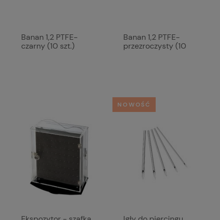
Banan 1,2 PTFE-
Banan 1,2 PTFE-
czarny (10 szt.)
przezroczysty (10
szt.)
NOWOŚĆ
Ekspozytor - szafka
Igły do piercingu