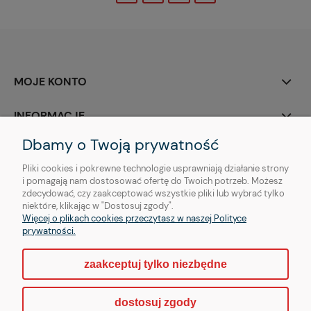
MOJE KONTO
INFORMACJE
Dbamy o Twoją prywatność
O NAS
Pliki cookies i pokrewne technologie usprawniają działanie strony
i pomagają nam dostosować ofertę do Twoich potrzeb. Możesz
zdecydować, czy zaakceptować wszystkie pliki lub wybrać tylko
niektóre, klikając w "Dostosuj zgody".
Więcej o plikach cookies przeczytasz w naszej Polityce
Copyright © | OTHER Piercing sp. z o. o.
prywatności.
zaakceptuj tylko niezbędne
pokaż pełną wersję strony
dostosuj zgody