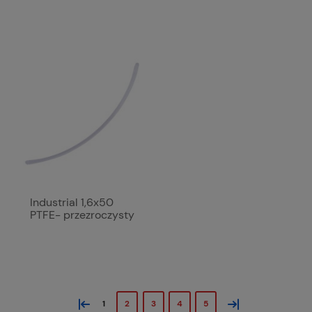
Industrial 1,6x50
PTFE- przezroczysty
(10 szt.)
«
»
1
2
3
4
5