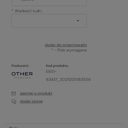
*
Wielkość kulki:
dodaj do przechowalni
*
- Pole wymagane
Producent:
Kod produktu:
E651-
63437_20211205183556
zapytaj o produkt
dodaj opinię