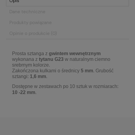
Opis
Dane techniczne
Produkty powiązane
Opinie o produkcie (0)
Prosta sztanga z
gwintem wewnętrznym
wykonana z
tytanu G23
w naturalnym ciemno
srebrnym kolorze.
Zakończona kulkami o średnicy
5 mm
. Grubość
sztangi:
1,6 mm
.
Dostępne w zestawach po 10 sztuk w rozmiarach:
10
-22 mm
.