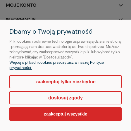
MOJE KONTO
INFORMACJE
Dbamy o Twoją prywatność
O NAS
Pliki cookies i pokrewne technologie usprawniają działanie strony
i pomagają nam dostosować ofertę do Twoich potrzeb. Możesz
zdecydować, czy zaakceptować wszystkie pliki lub wybrać tylko
niektóre, klikając w "Dostosuj zgody".
Więcej o plikach cookies przeczytasz w naszej Polityce
Copyright © | OTHER Piercing sp. z o. o.
prywatności.
zaakceptuj tylko niezbędne
pokaż pełną wersję strony
dostosuj zgody
Sklep internetowy Shoper.pl
zaakceptuj wszystkie