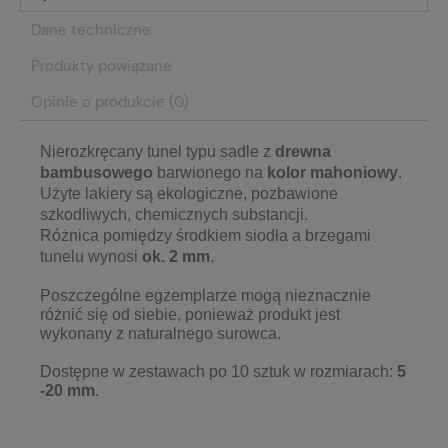
Dane techniczne
Produkty powiązane
Opinie o produkcie (0)
Nierozkręcany tunel typu sadle z
drewna
bambusowego
barwionego na
kolor mahoniowy
.
Użyte lakiery są ekologiczne, pozbawione
szkodliwych, chemicznych substancji.
Różnica pomiędzy środkiem siodła a brzegami
tunelu wynosi
ok. 2 mm
.
Poszczególne egzemplarze mogą nieznacznie
różnić się od siebie, ponieważ produkt jest
wykonany z naturalnego surowca.
Dostępne w zestawach po 10 sztuk w rozmiarach:
5
-20 mm
.