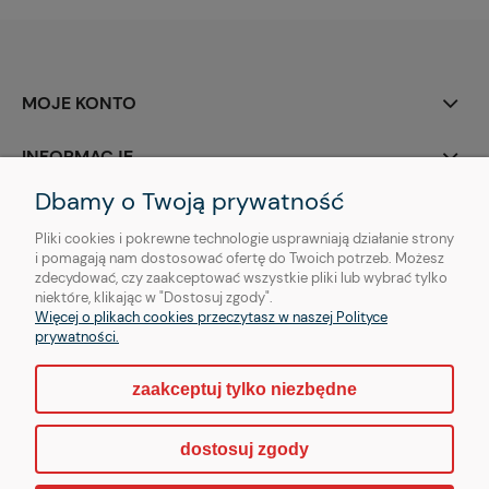
MOJE KONTO
INFORMACJE
Dbamy o Twoją prywatność
O NAS
Pliki cookies i pokrewne technologie usprawniają działanie strony
i pomagają nam dostosować ofertę do Twoich potrzeb. Możesz
zdecydować, czy zaakceptować wszystkie pliki lub wybrać tylko
niektóre, klikając w "Dostosuj zgody".
Więcej o plikach cookies przeczytasz w naszej Polityce
Copyright © | OTHER Piercing sp. z o. o.
prywatności.
zaakceptuj tylko niezbędne
pokaż pełną wersję strony
dostosuj zgody
Sklep internetowy Shoper.pl