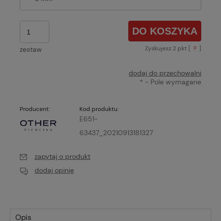
DO KOSZYKA
Zyskujesz
2
pkt [
?
]
zestaw
dodaj do przechowalni
*
- Pole wymagane
Producent:
Kod produktu:
E651-
63437_20210913181327
zapytaj o produkt
dodaj opinię
Opis