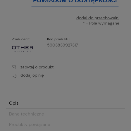
POWIADOM O DOSTĘPNOŚCI
dodaj do przechowalni
*
- Pole wymagane
Producent:
Kod produktu:
5903839927317
zapytaj o produkt
dodaj opinię
Opis
Dane techniczne
Produkty powiązane