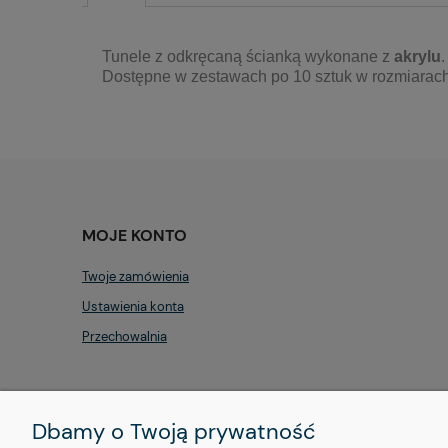
Tunele z odkręcaną ścianką wykonane z
akrylu
.
Dostępne w zestawach po 10 sztuk w rozmiarac
MOJE KONTO
Twoje zamówienia
Ustawienia konta
Przechowalnia
Dbamy o Twoją prywatność