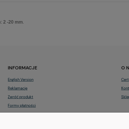
h:
2
-20 mm
.
INFORMACJE
O 
English Version
Cert
Reklamacje
Kont
Zwróć produkt
Skle
Formy płatności
Regulamin
Polityka prywatności