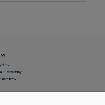
NAS
yfikaty
akt i dane firmy
p detaliczny