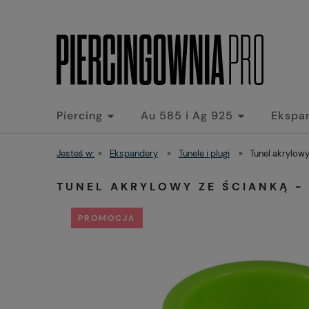
Piercing
Au 585 i Ag 925
Ekspa
Jesteś w:
»
Ekspandery
»
Tunele i plugi
»
Tunel akrylowy
TUNEL AKRYLOWY ZE ŚCIANKĄ - 
PROMOCJA