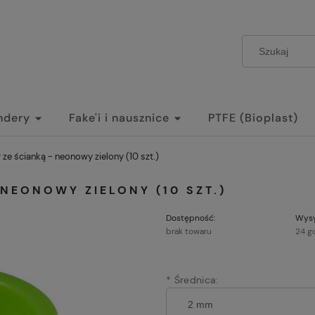
ndery
Fake'i i nausznice
PTFE (Bioplast)
 ze ścianką - neonowy zielony (10 szt.)
NEONOWY ZIELONY (10 SZT.)
Dostępność:
Wysy
brak towaru
24 g
*
Średnica: