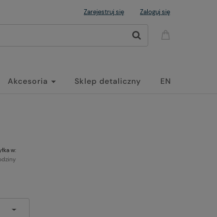
Zarejestruj się
Zaloguj się
Akcesoria
Sklep detaliczny
EN
łka w:
odziny