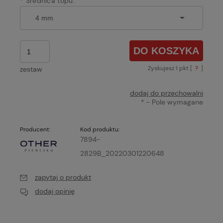
*
Średnica topu:
DO KOSZYKA
Zyskujesz
1
pkt [
?
]
zestaw
dodaj do przechowalni
*
- Pole wymagane
Producent:
Kod produktu:
7894-
2829B_20220301220648
zapytaj o produkt
dodaj opinię