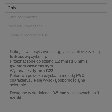
Opis
Dane techniczne
Produkty powiązane
Opinie o produkcie (0)
Nakrętki w klasycznym okrągłym kształcie z zakutą
turkusową
cyrkonią.
Przeznaczone do sztang
1,2 mm
i
1,6 mm
z
gwintem wewnętrznym
.
Wykonane z
tytanu G23
.
Kolorowa powłoka uzyskana metodą
PVD
charakteryzuje się wysoką odpornością na
ścieranie.
Dostępne w średnicach
3-5 mm
w zestawach po
3
sztuk
i
.