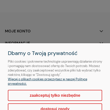
MOJE KONTO
INFORMACJE
Dbamy o Twoją prywatność
O NAS
Pliki cookies i pokrewne technologie usprawniają działanie strony
i pomagają nam dostosować ofertę do Twoich potrzeb. Możesz
zdecydować, czy zaakceptować wszystkie pliki lub wybrać tylko
niektóre, klikając w "Dostosuj zgody".
Więcej o plikach cookies przeczytasz w naszej Polityce
Copyright © | OTHER Piercing sp. z o. o.
prywatności.
zaakceptuj tylko niezbędne
pokaż pełną wersję strony
dostosuj zgody