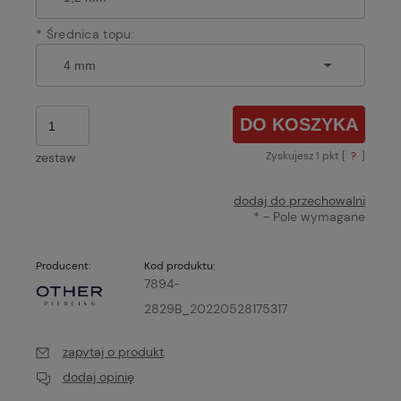
*
Średnica topu:
DO KOSZYKA
Zyskujesz
1
pkt [
?
]
zestaw
dodaj do przechowalni
*
- Pole wymagane
Producent:
Kod produktu:
7894-
2829B_20220528175317
zapytaj o produkt
dodaj opinię