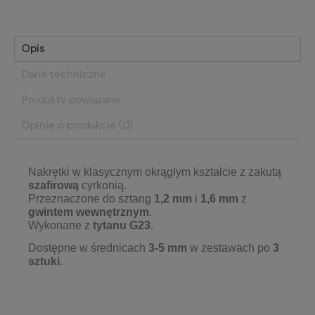
Opis
Dane techniczne
Produkty powiązane
Opinie o produkcie (0)
Nakrętki w klasycznym okrągłym kształcie z zakutą
szafirową
cyrkonią.
Przeznaczone do sztang
1,2 mm
i
1,6 mm
z
gwintem wewnętrznym
.
Wykonane z
tytanu G23
.
Dostępne w średnicach
3-5 mm
w zestawach po
3
sztuk
i
.