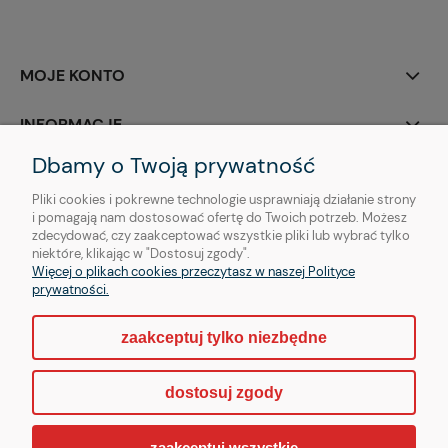
MOJE KONTO
INFORMACJE
Dbamy o Twoją prywatność
O NAS
Pliki cookies i pokrewne technologie usprawniają działanie strony
i pomagają nam dostosować ofertę do Twoich potrzeb. Możesz
zdecydować, czy zaakceptować wszystkie pliki lub wybrać tylko
niektóre, klikając w "Dostosuj zgody".
Więcej o plikach cookies przeczytasz w naszej Polityce
Copyright © | OTHER Piercing sp. z o. o.
prywatności.
zaakceptuj tylko niezbędne
pokaż pełną wersję strony
dostosuj zgody
Sklep internetowy Shoper.pl
zaakceptuj wszystkie