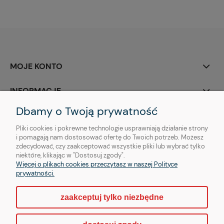
MOJE KONTO
INFORMACJE
Dbamy o Twoją prywatność
O NAS
Pliki cookies i pokrewne technologie usprawniają działanie strony
i pomagają nam dostosować ofertę do Twoich potrzeb. Możesz
zdecydować, czy zaakceptować wszystkie pliki lub wybrać tylko
niektóre, klikając w "Dostosuj zgody".
Więcej o plikach cookies przeczytasz w naszej Polityce
Copyright © | OTHER Piercing sp. z o. o.
prywatności.
zaakceptuj tylko niezbędne
pokaż pełną wersję strony