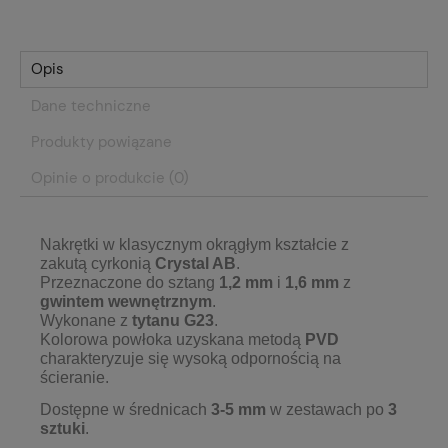
Opis
Dane techniczne
Produkty powiązane
Opinie o produkcie (0)
Nakrętki w klasycznym okrągłym kształcie z
zakutą
cyrkonią
Crystal AB
.
Przeznaczone do sztang
1,2 mm
i
1,6 mm
z
gwintem wewnętrznym
.
Wykonane z
tytanu G23
.
Kolorowa powłoka uzyskana metodą
PVD
charakteryzuje się wysoką odpornością na
ścieranie.
Dostępne w średnicach
3-5 mm
w zestawach po
3
sztuk
i
.