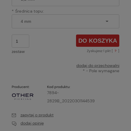
*
Średnica topu:
DO KOSZYKA
Zyskujesz
1
pkt [
?
]
zestaw
dodaj do przechowalni
*
- Pole wymagane
Producent:
Kod produktu:
7894-
2829B_20220301144539
zapytaj o produkt
dodaj opinię