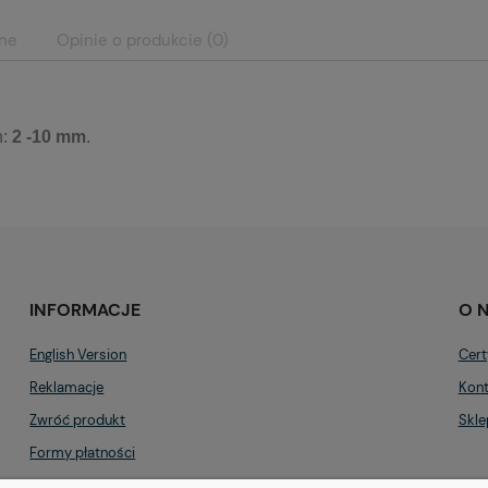
ane
Opinie o produkcie (0)
h:
2
-10 mm
.
INFORMACJE
O 
English Version
Cert
Reklamacje
Kont
Zwróć produkt
Skle
Formy płatności
Regulamin