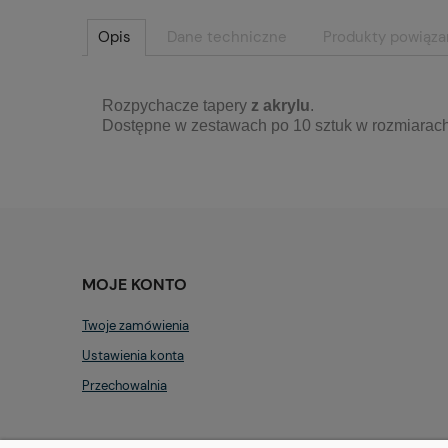
Opis
Dane techniczne
Produkty powiąz
Rozpychacze tapery
z akrylu
.
Dostępne w zestawach po 10 sztuk w rozmiarac
MOJE KONTO
Twoje zamówienia
Ustawienia konta
Przechowalnia