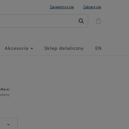
Zarejestruj się
Zaloguj się
Akcesoria
Sklep detaliczny
EN
łka w:
odziny