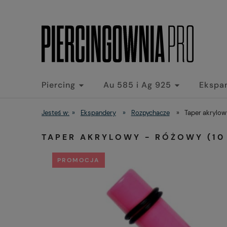
Piercing
Au 585 i Ag 925
Ekspa
Jesteś w:
»
Ekspandery
»
Rozpychacze
»
Taper akrylowy
TAPER AKRYLOWY - RÓŻOWY (10 
PROMOCJA