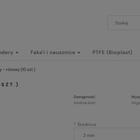
ndery
Fake'i i nausznice
PTFE (Bioplast)
 - różowy (10 szt.)
SZT.)
Dostępność:
Wysy
średnia ilość
24 g
*
Średnica: