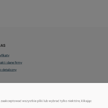
NAS
yfikaty
akt i dane firmy
p detaliczny
aakceptować wszystkie pliki lub wybrać tylko niektóre, klikając