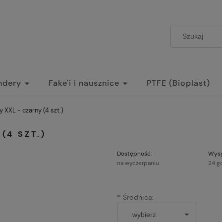
ndery
Fake'i i nausznice
PTFE (Bioplast)
 XXL - czarny (4 szt.)
(4 SZT.)
Dostępność:
Wysy
na wyczerpaniu
24 g
*
Średnica: