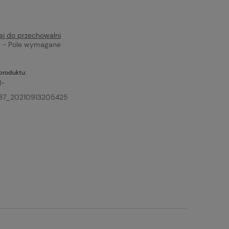
aj do przechowalni
*
- Pole wymagane
produktu:
1-
37_20210913205425