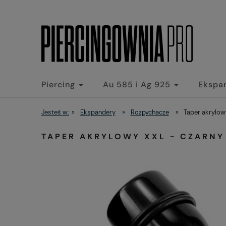
Piercing
Au 585 i Ag 925
Ekspa
Jesteś w:
»
Ekspandery
»
Rozpychacze
»
Taper akrylowy
TAPER AKRYLOWY XXL - CZARNY 