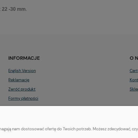
:
22
-30 mm
.
INFORMACJE
O 
English Version
Cert
Reklamacje
Kont
Zwróć produkt
Skle
Formy płatności
Regulamin
Polityka prywatności
pomagają nam dostosować ofertę do Twoich potrzeb. Możesz zdecydować, czy z