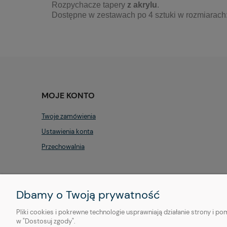
Rozpychacze tapery
z
akrylu
.
Dostępne w zestawach po 4 sztuki w rozmiarach
MOJE KONTO
Twoje zamówienia
Ustawienia konta
Przechowalnia
Dbamy o Twoją prywatność
Pliki cookies i pokrewne technologie usprawniają działanie strony i 
w "Dostosuj zgody".