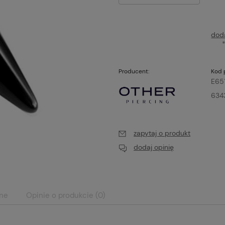
dod
Producent:
Kod 
E65
634
zapytaj o produkt
dodaj opinię
ane
Opinie o produkcie (0)