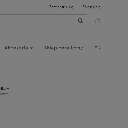
Zarejestruj się
Zaloguj się
Akcesoria
Sklep detaliczny
EN
łka w:
odziny