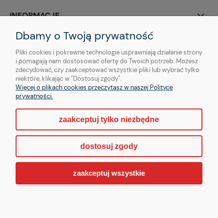
INFORMACJE
Dbamy o Twoją prywatność
O NAS
Pliki cookies i pokrewne technologie usprawniają działanie strony
i pomagają nam dostosować ofertę do Twoich potrzeb. Możesz
zdecydować, czy zaakceptować wszystkie pliki lub wybrać tylko
niektóre, klikając w "Dostosuj zgody".
Więcej o plikach cookies przeczytasz w naszej Polityce
Copyright © | OTHER Piercing sp. z o. o.
prywatności.
zaakceptuj tylko niezbędne
pokaż pełną wersję strony
dostosuj zgody
Sklep internetowy Shoper.pl
zaakceptuj wszystkie