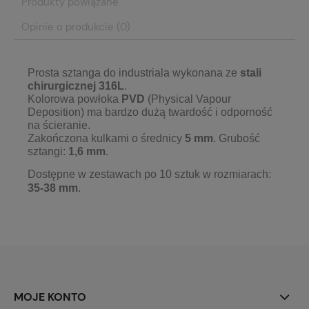
Produkty powiązane
Opinie o produkcie (0)
Prosta sztanga do industriala wykonana ze
stali
chirurgicznej 316L
.
Kolorowa powłoka
PVD
(Physical Vapour
Deposition) ma bardzo dużą twardość i odporność
na ścieranie.
Zakończona kulkami o średnicy
5 mm
. Grubość
sztangi:
1,6 mm
.
Dostępne w zestawach po 10 sztuk w rozmiarach:
35
-38 mm
.
MOJE KONTO