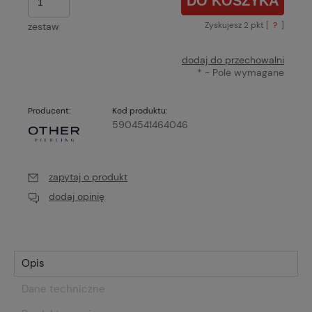
DO KOSZYKA
Zyskujesz
2
pkt [
?
]
zestaw
dodaj do przechowalni
*
- Pole wymagane
Producent:
Kod produktu:
5904541464046
zapytaj o produkt
dodaj opinię
Opis
Dane techniczne