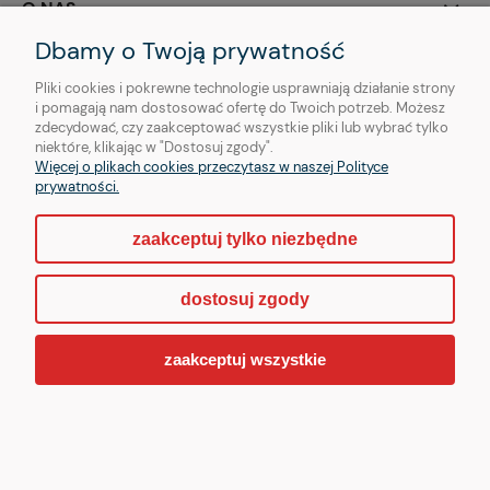
O NAS
Dbamy o Twoją prywatność
Pliki cookies i pokrewne technologie usprawniają działanie strony
i pomagają nam dostosować ofertę do Twoich potrzeb. Możesz
Copyright © | OTHER Piercing sp. z o. o.
zdecydować, czy zaakceptować wszystkie pliki lub wybrać tylko
niektóre, klikając w "Dostosuj zgody".
Więcej o plikach cookies przeczytasz w naszej Polityce
prywatności.
pokaż pełną wersję strony
zaakceptuj tylko niezbędne
Sklep internetowy Shoper.pl
dostosuj zgody
zaakceptuj wszystkie