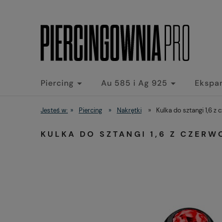
Piercing
Au 585 i Ag 925
Ekspa
Jesteś w:
»
Piercing
»
Nakrętki
»
Kulka do sztangi 1,6 z 
KULKA DO SZTANGI 1,6 Z CZERW