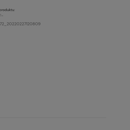
produktu:
F-
72_20220227120809