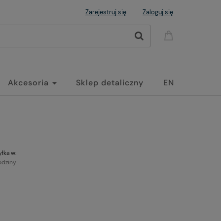
Zarejestruj się
Zaloguj się
Akcesoria
Sklep detaliczny
EN
łka w:
odziny