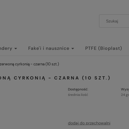
ndery
Fake'i i nausznice
PTFE (Bioplast)
czerwoną cyrkonią - czarna (10 szt.)
ONĄ CYRKONIĄ - CZARNA (10 SZT.)
Dostępność:
Wysy
średnia ilość
24 g
dodaj do przechowalni