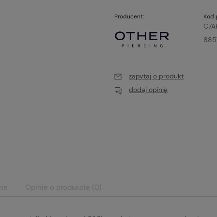
Producent:
Kod 
C7A
885
zapytaj o produkt
dodaj opinię
ane
Opinie o produkcie (0)