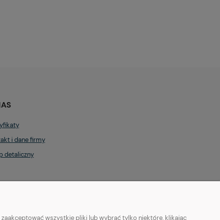
NAS
yfikaty
akt i dane firmy
p detaliczny
aakceptować wszystkie pliki lub wybrać tylko niektóre, klikając