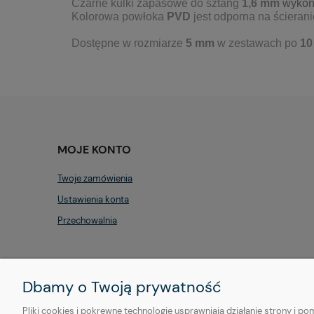
Czarne kulki zapasowe do sztang
1,6 mm
wykona
Kolorowa powłoka
PVD
jest odporna na ścierani
Dostępne w rozmiarze
5 mm
w zestawach po
10
MOJE KONTO
Twoje zamówienia
Ustawienia konta
Przechowalnia
Dbamy o Twoją prywatność
Pliki cookies i pokrewne technologie usprawniają działanie strony i 