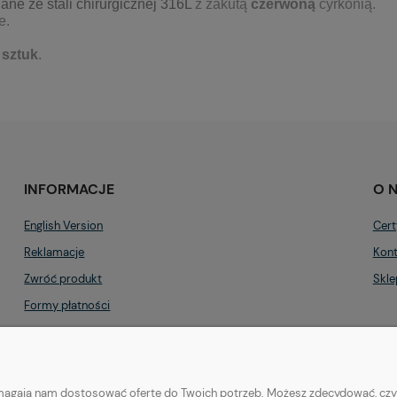
ne ze stali chirurgicznej 316L
z zakutą
czerwoną
cyrkonią.
e.
 sztuk
.
INFORMACJE
O 
English Version
Cert
Reklamacje
Kont
Zwróć produkt
Skle
Formy płatności
Regulamin
Polityka prywatności
pomagają nam dostosować ofertę do Twoich potrzeb. Możesz zdecydować, czy z