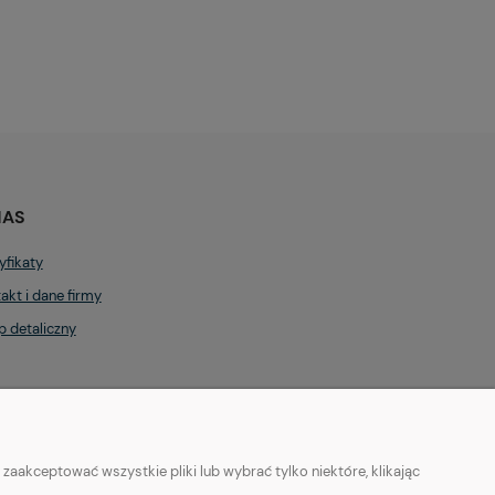
NAS
yfikaty
akt i dane firmy
p detaliczny
aakceptować wszystkie pliki lub wybrać tylko niektóre, klikając