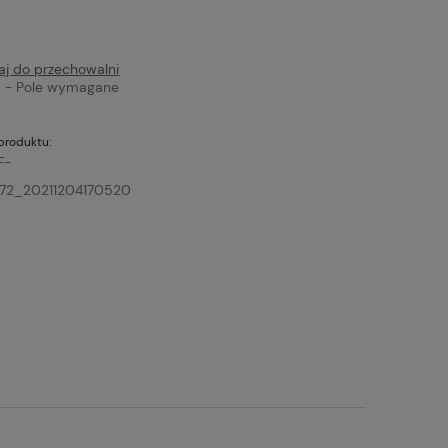
aj do przechowalni
*
- Pole wymagane
produktu:
F-
72_20211204170520