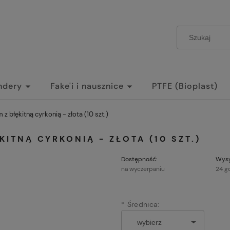
ndery
Fake'i i nausznice
PTFE (Bioplast)
 z błękitną cyrkonią - złota (10 szt.)
KITNĄ CYRKONIĄ - ZŁOTA (10 SZT.)
Dostępność:
Wysy
na wyczerpaniu
24 g
*
Średnica: