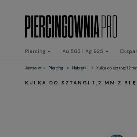
Piercing
Au 585 i Ag 925
Ekspa
Jesteś w:
»
Piercing
»
Nakrętki
»
Kulka do sztangi 1,2 mm
KULKA DO SZTANGI 1,2 MM Z BŁĘ