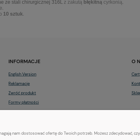
 ze stali chirurgicznej 316L
z zakutą
błękitną
cyrkonią.
e.
po
10 sztuk
.
INFORMACJE
O 
English Version
Cert
Reklamacje
Kont
Zwróć produkt
Skle
Formy płatności
Regulamin
Polityka prywatności
pomagają nam dostosować ofertę do Twoich potrzeb. Możesz zdecydować, czy z