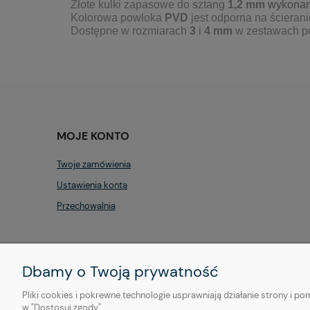
Złote kulki zapasowe do sztang
1,2 mm
wykonane
Kolorowa powłoka
PVD
jest odporna na ścierani
Dostępne w rozmiarach
3
i
4
mm
w zestawach 
MOJE KONTO
Twoje zamówienia
Ustawienia konta
Przechowalnia
Dbamy o Twoją prywatność
Pliki cookies i pokrewne technologie usprawniają działanie strony i 
w "Dostosuj zgody".