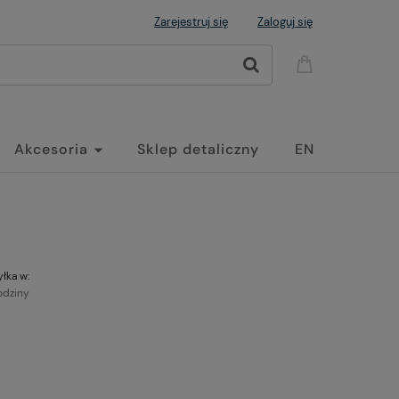
Zarejestruj się
Zaloguj się
Akcesoria
Sklep detaliczny
EN
łka w:
odziny