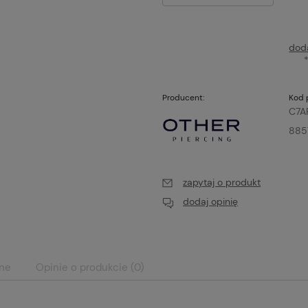
dod
Producent:
Kod 
C7A
885
zapytaj o produkt
dodaj opinię
ane
Opinie o produkcie (0)