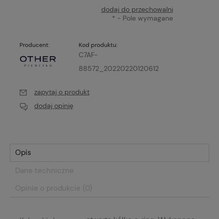
dodaj do przechowalni
*
- Pole wymagane
Producent:
Kod produktu:
C7AF-
88572_20220220120612
zapytaj o produkt
dodaj opinię
Opis
Dane techniczne
Opinie o produkcie (0)